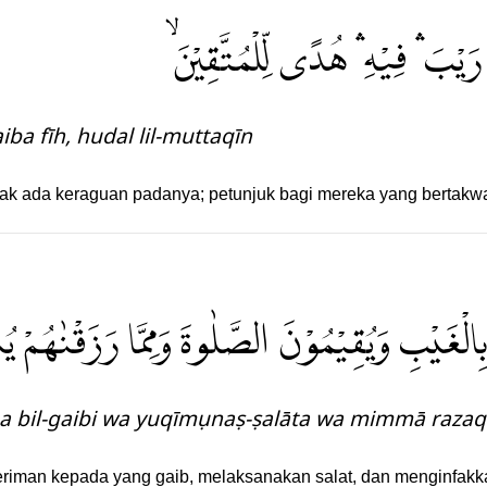
يْبَ ۛ فِيْهِ ۛ هُدًى لِّلْمُتَّقِيْنَۙ
aiba fīh, hudal lil-muttaqīn
tidak ada keraguan padanya; petunjuk bagi mereka yang bertakw
نَ بِالْغَيْبِ وَيُقِيْمُوْنَ الصَّلٰوةَ وَمِمَّا رَزَقْنٰهُمْ ي
na bil-gaibi wa yuqīmụnaṣ-ṣalāta wa mimmā raz
eriman kepada yang gaib, melaksanakan salat, dan menginfakk