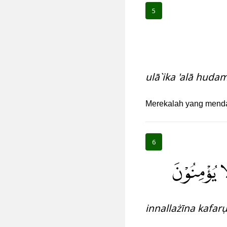
5
ulā`ika 'alā huda
Merekalah yang mendap
6
َا يُؤْمِنُوْنَ
innallażīna kafa