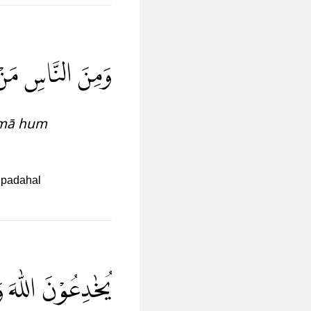
وَمِنَ النَّاسِ مَنْ يّ
a mā hum
” padahal
يُخٰدِعُوْنَ اللّٰهَ وَ