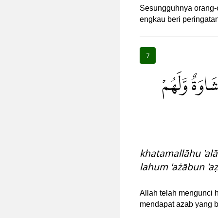
Sesungguhnya orang-or
engkau beri peringata
7
اوَةٌ وَّلَهُمْ
khatamallāhu 'alā
lahum 'ażābun 'a
Allah telah mengunci 
mendapat azab yang b