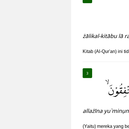
żālikal-kitābu lā r
Kitab (Al-Qur'an) ini 
3
ُنْفِقُوْنَ
allażīna yu`minụ
(Yaitu) mereka yang b