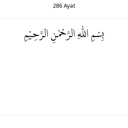
286 Ayat
بِسْمِ اللّٰهِ الرَّحْمٰنِ الرَّحِيْمِ