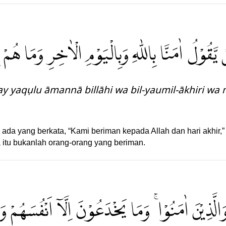
َقُوْلُ اٰمَنَّا بِاللّٰهِ وَبِالْيَوْمِ الْاٰخِرِ وَمَا هُمْ بِ
y yaqụlu āmannā billāhi wa bil-yaumil-ākhiri w
 ada yang berkata, “Kami beriman kepada Allah dan hari akhir,
itu bukanlah orang-orang yang beriman.
الَّذِيْنَ اٰمَنُوْا ۚ وَمَا يَخْدَعُوْنَ اِلَّآ اَنْفُسَهُمْ و