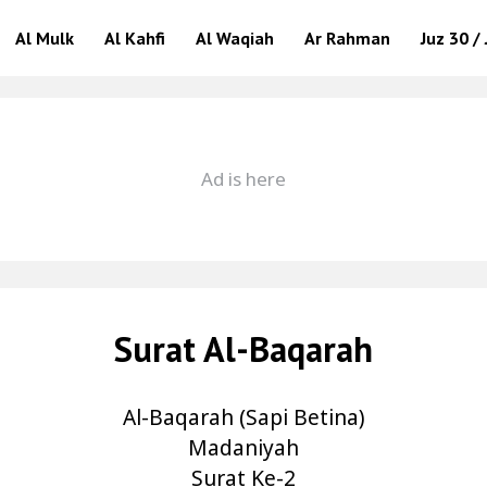
Al Mulk
Al Kahfi
Al Waqiah
Ar Rahman
Juz 30 
Surat Al-Baqarah
Al-Baqarah (Sapi Betina)
Madaniyah
Surat Ke-2