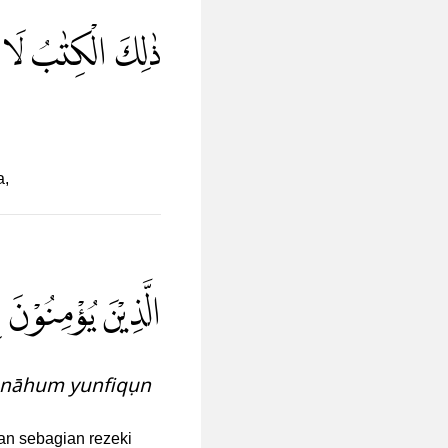
ذٰلِكَ الْكِتٰبُ لَا رَ
a,
الَّذِيْنَ يُؤْمِنُوْ ۙ
aqnāhum yunfiqụn
an sebagian rezeki