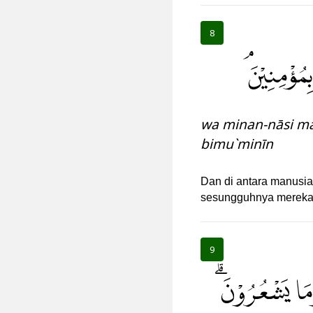
8
مُؤْمِنِيْنَۘ
wa minan-nāsi ma
bimu`minīn
Dan di antara manusia
sesungguhnya mereka 
9
َمَا يَشْعُرُوْنَۗ