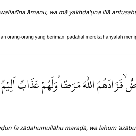
 wallażīna āmanụ, wa mā yakhda'ụna illā anfus
an orang-orang yang beriman, padahal mereka hanyalah menipu
ضٌۙ فَزَادَهُمُ اللّٰهُ مَرَضًاۚ وَلَهُمْ عَذَابٌ اَلِيْمٌ ۢ ە
aḍun fa zādahumullāhu maraḍā, wa lahum 'ażāb