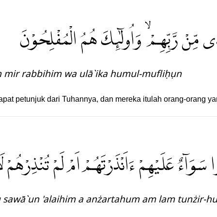
ى مِّنْ رَّبِّهِمْ ۙ وَاُولٰۤىِٕكَ هُمُ الْمُفْلِحُوْنَ
m mir rabbihim wa ulā`ika humul-mufliḥụn
at petunjuk dari Tuhannya, dan mereka itulah orang-orang ya
ْا سَوَاۤءٌ عَلَيْهِمْ ءَاَنْذَرْتَهُمْ اَمْ لَمْ تُنْذِرْهُمْ ل
rụ sawā`un 'alaihim a anżartahum am lam tunżir-h