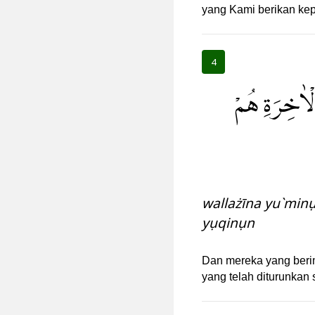
yang Kami berikan ke
4
الْاٰخِرَةِ هُمْ
wallażīna yu`minụ
yụqinụn
Dan mereka yang beri
yang telah diturunkan