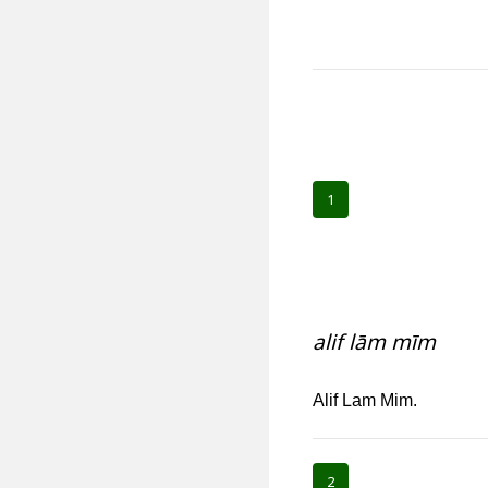
1
alif lām mīm
Alif Lam Mim.
2