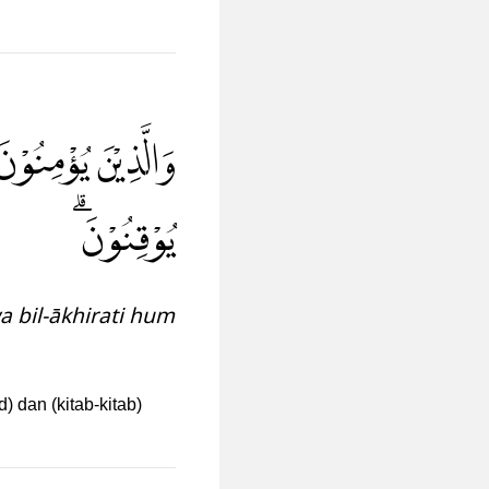
وَالَّذِيْنَ يُؤْمِنُوْ
يُوْقِنُوْنَۗ
a bil-ākhirati hum
dan (kitab-kitab)