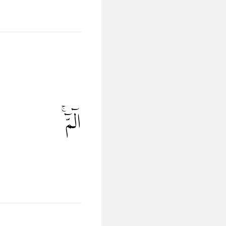
الۤمّۤ ۚ