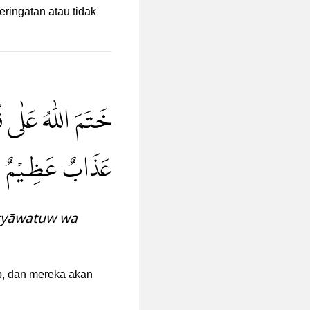
ringatan atau tidak
خَتَمَ اللّٰهُ عَلٰى ق
عَذَابٌ عَظِيْمٌ
isyāwatuw wa
up, dan mereka akan