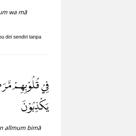
ahum wa mā
 diri sendiri tanpa
فِيْ قُلُوْبِهِمْ مَّرَ
يَكْذِبُوْنَ
un alīmum bimā