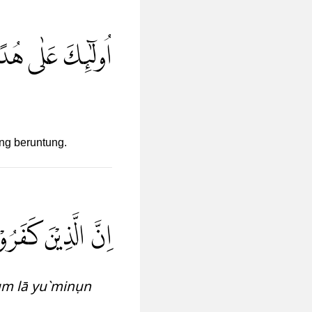
اُولٰۤىِٕكَ عَلٰى هُدً
ng beruntung.
اِنَّ الَّذِيْنَ كَفَرُو
um lā yu`minụn