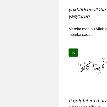
yukhādi'ụnallāha
yasy'urụn
Mereka menipu Allah d
mereka sadari.
10
ۙ بِمَا كَانُوْا
fī qulụbihim mar