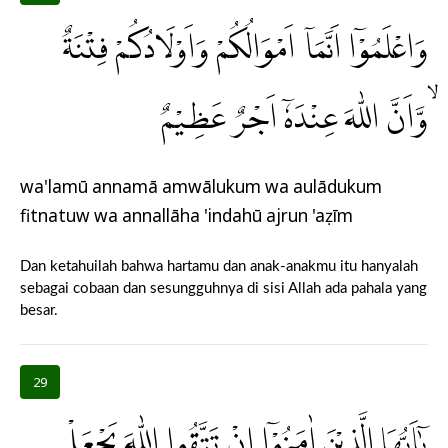
وَاعْلَمُوْٓا اَنَّمَآ اَمْوَالُكُمْ وَاَوْلَادُكُمْ فِتْنَةٌ
ۙوَّاَنَّ اللّٰهَ عِنْدَهٗٓ اَجْرٌ عَظِيْمٌ
wa'lamū annamā amwālukum wa aulādukum
fitnatuw wa annallāha 'indahū ajrun 'aẓīm
Dan ketahuilah bahwa hartamu dan anak-anakmu itu hanyalah
sebagai cobaan dan sesungguhnya di sisi Allah ada pahala yang
besar.
29
يٰٓاَيُّهَا الَّذِيْنَ اٰمَنُوْٓا اِنْ تَتَّقُوا اللّٰهَ يَجْعَلْ