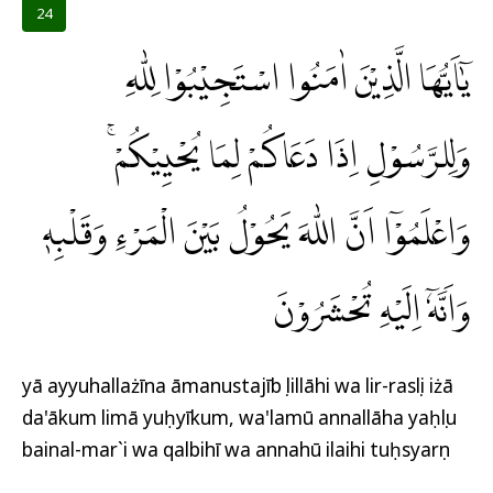
24
يٰٓاَيُّهَا الَّذِيْنَ اٰمَنُوا اسْتَجِيْبُوْا لِلّٰهِ
وَلِلرَّسُوْلِ اِذَا دَعَاكُمْ لِمَا يُحْيِيْكُمْۚ
وَاعْلَمُوْٓا اَنَّ اللّٰهَ يَحُوْلُ بَيْنَ الْمَرْءِ وَقَلْبِهٖ
وَاَنَّهٗٓ اِلَيْهِ تُحْشَرُوْنَ
yā ayyuhallażīna āmanustajībụ lillāhi wa lir-rasụli iżā
da'ākum limā yuḥyīkum, wa'lamū annallāha yaḥụlu
bainal-mar`i wa qalbihī wa annahū ilaihi tuḥsyarụn