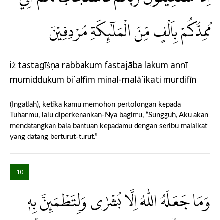
مُمِدُّكُمْ بِاَلْفٍ مِّنَ الْمَلٰۤىِٕكَةِ مُرْدِفِيْنَ
iż tastagīṡụna rabbakum fastajāba lakum annī
mumiddukum bi`alfim minal-malā`ikati murdifīn
(Ingatlah), ketika kamu memohon pertolongan kepada
Tuhanmu, lalu diperkenankan-Nya bagimu, “Sungguh, Aku akan
mendatangkan bala bantuan kepadamu dengan seribu malaikat
yang datang berturut-turut.”
10
وَمَا جَعَلَهُ اللّٰهُ اِلَّا بُشْرٰى وَلِتَطْمَىِٕنَّ بِهٖ