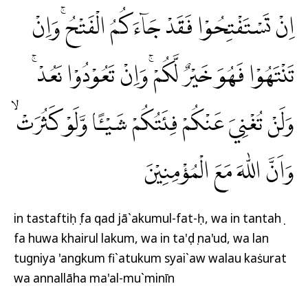
اِنْ تَسْتَفْتِحُوْا فَقَدْ جَاۤءَكُمُ الْفَتْحُۚ وَاِنْ
تَنْتَهُوْا فَهُوَ خَيْرٌ لَّكُمْۚ وَاِنْ تَعُوْدُوْا نَعُدْۚ
وَلَنْ تُغْنِيَ عَنْكُمْ فِئَتُكُمْ شَيْـًٔا وَّلَوْ كَثُرَتْۙ
وَاَنَّ اللّٰهَ مَعَ الْمُؤْمِنِيْنَ
in tastaftiḥụ fa qad jā`akumul-fat-ḥ, wa in tantahụ
fa huwa khairul lakum, wa in ta'ụdụ na'ud, wa lan
tugniya 'angkum fi`atukum syai`aw walau kaṡurat
wa annallāha ma'al-mu`minīn