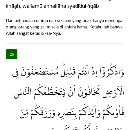
khāṣṣah, wa'lamū annallāha syadīdul-'iqāb
Dan peliharalah dirimu dari siksaan yang tidak hanya menimpa
orang-orang yang zalim saja di antara kamu. Ketahuilah bahwa
Allah sangat keras siksa-Nya.
26
وَاذْكُرُوْٓا اِذْ اَنْتُمْ قَلِيْلٌ مُّسْتَضْعَفُوْنَ فِى
الْاَرْضِ تَخَافُوْنَ اَنْ يَّتَخَطَّفَكُمُ النَّاسُ
فَاٰوٰىكُمْ وَاَيَّدَكُمْ بِنَصْرِهٖ وَرَزَقَكُمْ مِّنَ