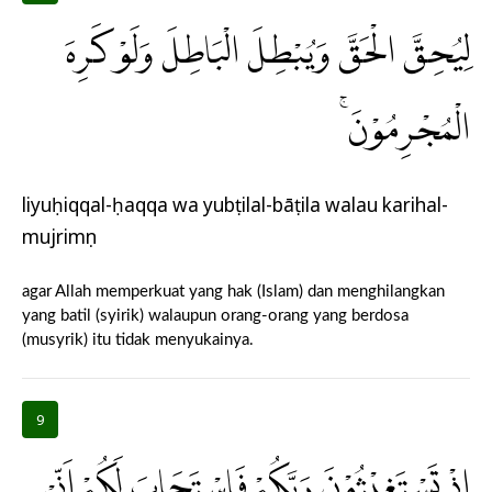
لِيُحِقَّ الْحَقَّ وَيُبْطِلَ الْبَاطِلَ وَلَوْ كَرِهَ
الْمُجْرِمُوْنَۚ
liyuḥiqqal-ḥaqqa wa yubṭilal-bāṭila walau karihal-
mujrimụn
agar Allah memperkuat yang hak (Islam) dan menghilangkan
yang batil (syirik) walaupun orang-orang yang berdosa
(musyrik) itu tidak menyukainya.
9
اِذْ تَسْتَغِيْثُوْنَ رَبَّكُمْ فَاسْتَجَابَ لَكُمْ اَنِّيْ