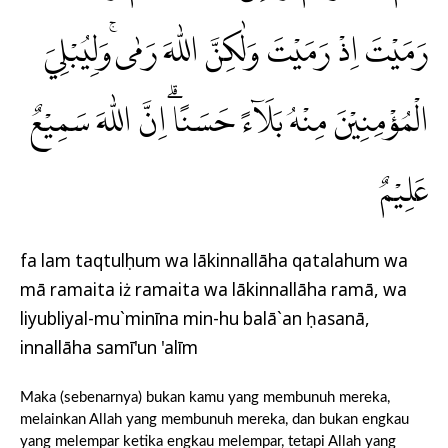
رَمَيْتَ اِذْ رَمَيْتَ وَلٰكِنَّ اللّٰهَ رَمٰىۚ وَلِيُبْلِيَ
الْمُؤْمِنِيْنَ مِنْهُ بَلَاۤءً حَسَنًاۗ اِنَّ اللّٰهَ سَمِيْعٌ
عَلِيْمٌ
fa lam taqtulụhum wa lākinnallāha qatalahum wa
mā ramaita iż ramaita wa lākinnallāha ramā, wa
liyubliyal-mu`minīna min-hu balā`an ḥasanā,
innallāha samī'un 'alīm
Maka (sebenarnya) bukan kamu yang membunuh mereka,
melainkan Allah yang membunuh mereka, dan bukan engkau
yang melempar ketika engkau melempar, tetapi Allah yang