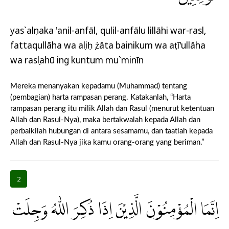
yas`alụnaka 'anil-anfāl, qulil-anfālu lillāhi war-rasụl,
fattaqullāha wa aṣliḥụ żāta bainikum wa aṭī'ullāha
wa rasụlahū ing kuntum mu`minīn
Mereka menanyakan kepadamu (Muhammad) tentang
(pembagian) harta rampasan perang. Katakanlah, “Harta
rampasan perang itu milik Allah dan Rasul (menurut ketentuan
Allah dan Rasul-Nya), maka bertakwalah kepada Allah dan
perbaikilah hubungan di antara sesamamu, dan taatlah kepada
Allah dan Rasul-Nya jika kamu orang-orang yang beriman.”
2
اِنَّمَا الْمُؤْمِنُوْنَ الَّذِيْنَ اِذَا ذُكِرَ اللّٰهُ وَجِلَتْ