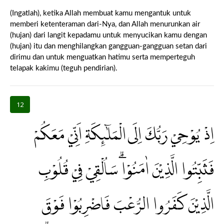
(Ingatlah), ketika Allah membuat kamu mengantuk untuk
memberi ketenteraman dari-Nya, dan Allah menurunkan air
(hujan) dari langit kepadamu untuk menyucikan kamu dengan
(hujan) itu dan menghilangkan gangguan-gangguan setan dari
dirimu dan untuk menguatkan hatimu serta memperteguh
telapak kakimu (teguh pendirian).
12
اِذْ يُوْحِيْ رَبُّكَ اِلَى الْمَلٰۤىِٕكَةِ اَنِّيْ مَعَكُمْ
فَثَبِّتُوا الَّذِيْنَ اٰمَنُوْاۗ سَاُلْقِيْ فِيْ قُلُوْبِ
الَّذِيْنَ كَفَرُوا الرُّعْبَ فَاضْرِبُوْا فَوْقَ