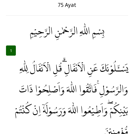
75 Ayat
بِسْمِ اللّٰهِ الرَّحْمٰنِ الرَّحِيْمِ
1
يَسْـَٔلُوْنَكَ عَنِ الْاَنْفَالِۗ قُلِ الْاَنْفَالُ لِلّٰهِ
وَالرَّسُوْلِۚ فَاتَّقُوا اللّٰهَ وَاَصْلِحُوْا ذَاتَ
بَيْنِكُمْ ۖوَاَطِيْعُوا اللّٰهَ وَرَسُوْلَهٗٓ اِنْ كُنْتُمْ
مُّؤْمِنِيْنَ