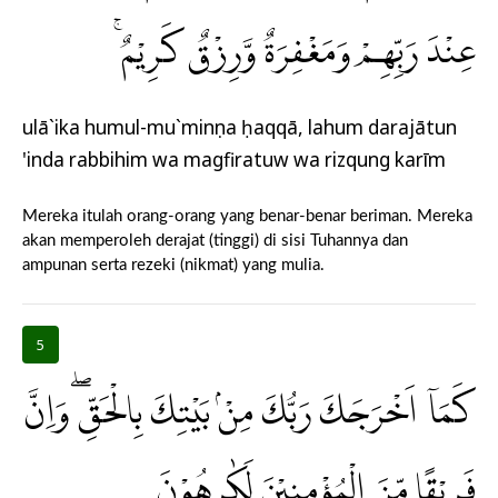
عِنْدَ رَبِّهِمْ وَمَغْفِرَةٌ وَّرِزْقٌ كَرِيْمٌۚ
ulā`ika humul-mu`minụna ḥaqqā, lahum darajātun
'inda rabbihim wa magfiratuw wa rizqung karīm
Mereka itulah orang-orang yang benar-benar beriman. Mereka
akan memperoleh derajat (tinggi) di sisi Tuhannya dan
ampunan serta rezeki (nikmat) yang mulia.
5
كَمَآ اَخْرَجَكَ رَبُّكَ مِنْۢ بَيْتِكَ بِالْحَقِّۖ وَاِنَّ
فَرِيْقًا مِّنَ الْمُؤْمِنِيْنَ لَكٰرِهُوْنَ