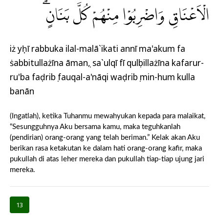
الْاَعْنَاقِ وَاضْرِبُوْا مِنْهُمْ كُلَّ بَنَانٍۗ
iż yụḥī rabbuka ilal-malā`ikati annī ma'akum fa
ṡabbitullażīna āmanụ, sa`ulqī fī qulụbillażīna kafarur-
ru'ba faḍribụ fauqal-a'nāqi waḍribụ min-hum kulla
banān
(Ingatlah), ketika Tuhanmu mewahyukan kepada para malaikat,
“Sesungguhnya Aku bersama kamu, maka teguhkanlah
(pendirian) orang-orang yang telah beriman.” Kelak akan Aku
berikan rasa ketakutan ke dalam hati orang-orang kafir, maka
pukullah di atas leher mereka dan pukullah tiap-tiap ujung jari
mereka.
13