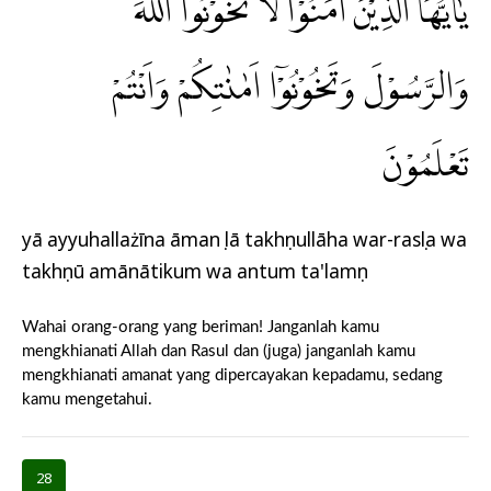
يٰٓاَيُّهَا الَّذِيْنَ اٰمَنُوْا لَا تَخُوْنُوا اللّٰهَ
وَالرَّسُوْلَ وَتَخُوْنُوْٓا اَمٰنٰتِكُمْ وَاَنْتُمْ
تَعْلَمُوْنَ
yā ayyuhallażīna āmanụ lā takhụnullāha war-rasụla wa
takhụnū amānātikum wa antum ta'lamụn
Wahai orang-orang yang beriman! Janganlah kamu
mengkhianati Allah dan Rasul dan (juga) janganlah kamu
mengkhianati amanat yang dipercayakan kepadamu, sedang
kamu mengetahui.
28