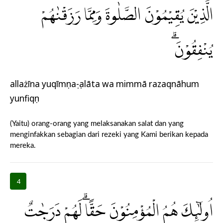
الَّذِيْنَ يُقِيْمُوْنَ الصَّلٰوةَ وَمِمَّا رَزَقْنٰهُمْ
يُنْفِقُوْنَۗ
allażīna yuqīmụnaṣ-ṣalāta wa mimmā razaqnāhum
yunfiqụn
(Yaitu) orang-orang yang melaksanakan salat dan yang
menginfakkan sebagian dari rezeki yang Kami berikan kepada
mereka.
4
اُولٰۤىِٕكَ هُمُ الْمُؤْمِنُوْنَ حَقًّاۗ لَهُمْ دَرَجٰتٌ