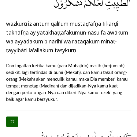
الطَّيِّبٰتِ لَعَلَّكُمْ تَشْكُرُوْنَ
ważkurū iż antum qalīlum mustaḍ'afụna fil-arḍi
takhāfụna ay yatakhaṭṭafakumun-nāsu fa āwākum
wa ayyadakum binaṣrihī wa razaqakum minaṭ-
ṭayyibāti la'allakum tasykurụn
Dan ingatlah ketika kamu (para Muhajirin) masih (berjumlah)
sedikit, lagi tertindas di bumi (Mekah), dan kamu takut orang-
orang (Mekah) akan menculik kamu, maka Dia memberi kamu
tempat menetap (Madinah) dan dijadikan-Nya kamu kuat
dengan pertolongan-Nya dan diberi-Nya kamu rezeki yang
baik agar kamu bersyukur.
27