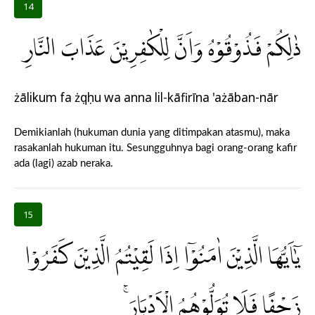
14
ذٰلِكُمْ فَذُوْقُوْهُ وَاَنَّ لِلْكٰفِرِيْنَ عَذَابَ النَّارِ
żālikum fa żụqụhu wa anna lil-kāfirīna 'ażāban-nār
Demikianlah (hukuman dunia yang ditimpakan atasmu), maka
rasakanlah hukuman itu. Sesungguhnya bagi orang-orang kafir
ada (lagi) azab neraka.
15
يٰٓاَيُّهَا الَّذِيْنَ اٰمَنُوْٓا اِذَا لَقِيْتُمُ الَّذِيْنَ كَفَرُوْا
زَحْفًا فَلَا تُوَلُّوْهُمُ الْاَدْبَارَۚ