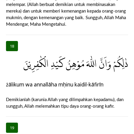
melempar. (Allah berbuat demikian untuk membinasakan
mereka) dan untuk memberi kemenangan kepada orang-orang
mukmin, dengan kemenangan yang baik. Sungguh, Allah Maha
Mendengar, Maha Mengetahui.
18
ذٰلِكُمْ وَاَنَّ اللّٰهَ مُوْهِنُ كَيْدِ الْكٰفِرِيْنَ
żālikum wa annallāha mụhinu kaidil-kāfirīn
Demikianlah (karunia Allah yang dilimpahkan kepadamu), dan
sungguh, Allah melemahkan tipu daya orang-orang kafir.
19