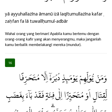
yā ayyuhallażīna āmanū iżā laqītumullażīna kafarụ
zaḥfan fa lā tuwallụhumul-adbār
Wahai orang yang beriman! Apabila kamu bertemu dengan
orang-orang kafir yang akan menyerangmu, maka janganlah
kamu berbalik membelakangi mereka (mundur).
16
وَمَنْ يُّوَلِّهِمْ يَوْمَىِٕذٍ دُبُرَهٗٓ اِلَّا مُتَحَرِّفًا
لِّقِتَالٍ اَوْ مُتَحَيِّزًا اِلٰى فِئَةٍ فَقَدْ بَاۤءَ بِغَضَبٍ