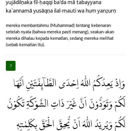
yujādilụnaka fil-ḥaqqi ba'da mā tabayyana
ka`annamā yusāqụna ilal-mauti wa hum yanẓurụn
mereka membantahmu (Muhammad) tentang kebenaran
setelah nyata (bahwa mereka pasti menang), seakan-akan
mereka dihalau kepada kematian, sedang mereka melihat
(sebab kematian itu).
7
وَاِذْ يَعِدُكُمُ اللّٰهُ اِحْدَى الطَّاۤىِٕفَتَيْنِ اَنَّهَا
لَكُمْ وَتَوَدُّوْنَ اَنَّ غَيْرَ ذَاتِ الشَّوْكَةِ تَكُوْنُ
لَكُمْ وَيُرِيْدُ اللّٰهُ اَنْ يُّحِقَّ الْحَقَّ بِكَلِمٰتِهٖ