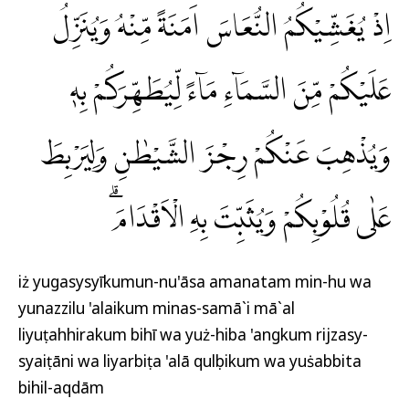
اِذْ يُغَشِّيْكُمُ النُّعَاسَ اَمَنَةً مِّنْهُ وَيُنَزِّلُ
عَلَيْكُمْ مِّنَ السَّمَاۤءِ مَاۤءً لِّيُطَهِّرَكُمْ بِهٖ
وَيُذْهِبَ عَنْكُمْ رِجْزَ الشَّيْطٰنِ وَلِيَرْبِطَ
عَلٰى قُلُوْبِكُمْ وَيُثَبِّتَ بِهِ الْاَقْدَامَۗ
iż yugasysyīkumun-nu'āsa amanatam min-hu wa
yunazzilu 'alaikum minas-samā`i mā`al
liyuṭahhirakum bihī wa yuż-hiba 'angkum rijzasy-
syaiṭāni wa liyarbiṭa 'alā qulụbikum wa yuṡabbita
bihil-aqdām