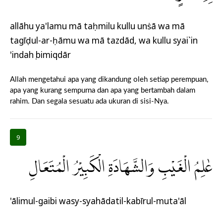
allāhu ya'lamu mā taḥmilu kullu unṡā wa mā
tagīḍul-ar-ḥāmu wa mā tazdād, wa kullu syai`in
'indahụ bimiqdār
Allah mengetahui apa yang dikandung oleh setiap perempuan,
apa yang kurang sempurna dan apa yang bertambah dalam
rahim. Dan segala sesuatu ada ukuran di sisi-Nya.
9
عٰلِمُ الْغَيْبِ وَالشَّهَادَةِ الْكَبِيْرُ الْمُتَعَالِ
'ālimul-gaibi wasy-syahādatil-kabīrul-muta'āl