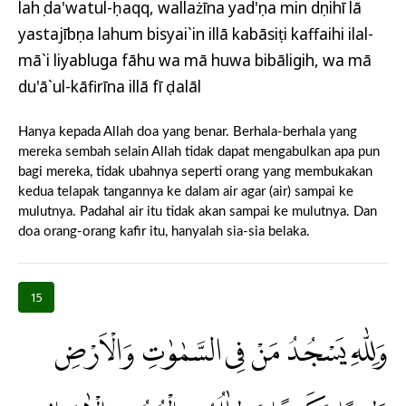
lahụ da'watul-ḥaqq, wallażīna yad'ụna min dụnihī lā
yastajībụna lahum bisyai`in illā kabāsiṭi kaffaihi ilal-
mā`i liyabluga fāhu wa mā huwa bibāligih, wa mā
du'ā`ul-kāfirīna illā fī ḍalāl
Hanya kepada Allah doa yang benar. Berhala-berhala yang
mereka sembah selain Allah tidak dapat mengabulkan apa pun
bagi mereka, tidak ubahnya seperti orang yang membukakan
kedua telapak tangannya ke dalam air agar (air) sampai ke
mulutnya. Padahal air itu tidak akan sampai ke mulutnya. Dan
doa orang-orang kafir itu, hanyalah sia-sia belaka.
15
وَلِلّٰهِ يَسْجُدُ مَنْ فِى السَّمٰوٰتِ وَالْاَرْضِ