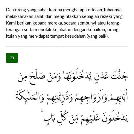
Dan orang yang sabar karena mengharap keridaan Tuhannya,
melaksanakan salat, dan menginfakkan sebagian rezeki yang
Kami berikan kepada mereka, secara sembunyi atau terang-
terangan serta menolak kejahatan dengan kebaikan; orang
itulah yang men-dapat tempat kesudahan (yang baik),
23
جَنّٰتُ عَدْنٍ يَّدْخُلُوْنَهَا وَمَنْ صَلَحَ مِنْ
اٰبَاۤىِٕهِمْ وَاَزْوَاجِهِمْ وَذُرِّيّٰتِهِمْ وَالْمَلٰۤىِٕكَةُ
يَدْخُلُوْنَ عَلَيْهِمْ مِّنْ كُلِّ بَابٍۚ