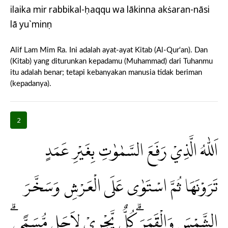
ilaika mir rabbikal-ḥaqqu wa lākinna akṡaran-nāsi
lā yu`minụn
Alif Lam Mim Ra. Ini adalah ayat-ayat Kitab (Al-Qur'an). Dan
(Kitab) yang diturunkan kepadamu (Muhammad) dari Tuhanmu
itu adalah benar; tetapi kebanyakan manusia tidak beriman
(kepadanya).
2
اَللّٰهُ الَّذِيْ رَفَعَ السَّمٰوٰتِ بِغَيْرِ عَمَدٍ
تَرَوْنَهَا ثُمَّ اسْتَوٰى عَلَى الْعَرْشِ وَسَخَّرَ
الشَّمْسَ وَالْقَمَرَۗ كُلٌّ يَّجْرِيْ لِاَجَلٍ مُّسَمًّىۗ