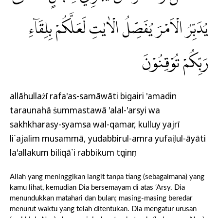
يُدَبِّرُ الْاَمْرَ يُفَصِّلُ الْاٰيٰتِ لَعَلَّكُمْ بِلِقَاۤءِ
رَبِّكُمْ تُوْقِنُوْنَ
allāhullażī rafa'as-samāwāti bigairi 'amadin
taraunahā ṡummastawā 'alal-'arsyi wa
sakhkharasy-syamsa wal-qamar, kulluy yajrī
li`ajalim musammā, yudabbirul-amra yufaṣṣilul-āyāti
la'allakum biliqā`i rabbikum tụqinụn
Allah yang meninggikan langit tanpa tiang (sebagaimana) yang
kamu lihat, kemudian Dia bersemayam di atas ‘Arsy. Dia
menundukkan matahari dan bulan; masing-masing beredar
menurut waktu yang telah ditentukan. Dia mengatur urusan