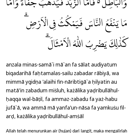
وَالْبَاطِلَ ەۗ فَاَمَّا الزَّبَدُ فَيَذْهَبُ جُفَاۤءً ۚوَاَمَّا
مَا يَنْفَعُ النَّاسَ فَيَمْكُثُ فِى الْاَرْضِۗ
كَذٰلِكَ يَضْرِبُ اللّٰهُ الْاَمْثَالَ ۗ
anzala minas-samā`i mā`an fa sālat audiyatum
biqadarihā faḥtamalas-sailu zabadar rābiyā, wa
mimmā yụqidụna 'alaihi fin-nāribtigā`a ḥilyatin au
matā'in zabadum miṡluh, każālika yaḍribullāhul-
ḥaqqa wal-bāṭil, fa ammaz-zabadu fa yaż-habu
jufā`ā, wa ammā mā yanfa'un-nāsa fa yamkuṡu fil-
arḍ, każālika yaḍribullāhul-amṡāl
Allah telah menurunkan air (hujan) dari langit, maka mengalirlah