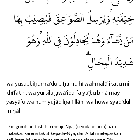
خِيْفَتِهٖۚ وَيُرْسِلُ الصَّوَاعِقَ فَيُصِيْبُ بِهَا
مَنْ يَّشَاۤءُ وَهُمْ يُجَادِلُوْنَ فِى اللّٰهِ ۚوَهُوَ
شَدِيْدُ الْمِحَالِۗ
wa yusabbiḥur-ra'du biḥamdihī wal-malā`ikatu min
khīfatih, wa yursiluṣ-ṣawā'iqa fa yuṣību bihā may
yasyā`u wa hum yujādilụna fillāh, wa huwa syadīdul
miḥāl
Dan guruh bertasbih memuji-Nya, (demikian pula) para
malaikat karena takut kepada-Nya, dan Allah melepaskan