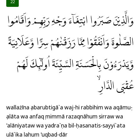
22
وَالَّذِيْنَ صَبَرُوا ابْتِغَاۤءَ وَجْهِ رَبِّهِمْ وَاَقَامُوا
الصَّلٰوةَ وَاَنْفَقُوْا مِمَّا رَزَقْنٰهُمْ سِرًّا وَّعَلَانِيَةً
وَّيَدْرَءُوْنَ بِالْحَسَنَةِ السَّيِّئَةَ اُولٰۤىِٕكَ لَهُمْ
عُقْبَى الدَّارِۙ
wallażīna ṣabarubtigā`a waj-hi rabbihim wa aqāmuṣ-
ṣalāta wa anfaqụ mimmā razaqnāhum sirraw wa
'alāniyataw wa yadra`ụna bil-ḥasanatis-sayyi`ata
ulā`ika lahum 'uqbad-dār