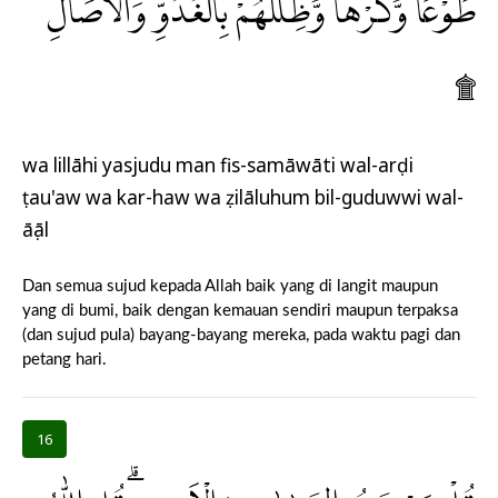
طَوْعًا وَّكَرْهًا وَّظِلٰلُهُمْ بِالْغُدُوِّ وَالْاٰصَالِ
۩
wa lillāhi yasjudu man fis-samāwāti wal-arḍi
ṭau'aw wa kar-haw wa ẓilāluhum bil-guduwwi wal-
āṣāl
Dan semua sujud kepada Allah baik yang di langit maupun
yang di bumi, baik dengan kemauan sendiri maupun terpaksa
(dan sujud pula) bayang-bayang mereka, pada waktu pagi dan
petang hari.
16