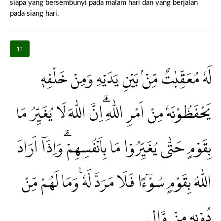
siapa yang bersembunyi pada malam hari dan yang berjalan
pada siang hari.
11
لَهٗ مُعَقِّبٰتٌ مِّنْۢ بَيْنِ يَدَيْهِ وَمِنْ خَلْفِهٖ
يَحْفَظُوْنَهٗ مِنْ اَمْرِ اللّٰهِ ۗاِنَّ اللّٰهَ لَا يُغَيِّرُ مَا
بِقَوْمٍ حَتّٰى يُغَيِّرُوْا مَا بِاَنْفُسِهِمْۗ وَاِذَآ اَرَادَ
اللّٰهُ بِقَوْمٍ سُوْۤءًا فَلَا مَرَدَّ لَهٗ ۚوَمَا لَهُمْ مِّنْ
دُوْنِهٖ مِنْ وَّالٍ