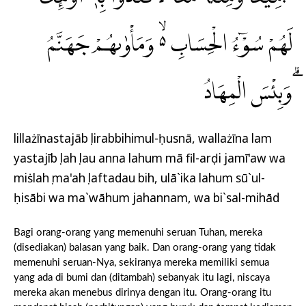
لَهُمْ سُوْۤءُ الْحِسَابِ ەۙ وَمَأْوٰىهُمْ جَهَنَّمُ
ۗوَبِئْسَ الْمِهَادُ
lillażīnastajābụ lirabbihimul-ḥusnā, wallażīna lam
yastajībụ lahụ lau anna lahum mā fil-arḍi jamī'aw wa
miṡlahụ ma'ahụ laftadau bih, ulā`ika lahum sū`ul-
ḥisābi wa ma`wāhum jahannam, wa bi`sal-mihād
Bagi orang-orang yang memenuhi seruan Tuhan, mereka
(disediakan) balasan yang baik. Dan orang-orang yang tidak
memenuhi seruan-Nya, sekiranya mereka memiliki semua
yang ada di bumi dan (ditambah) sebanyak itu lagi, niscaya
mereka akan menebus dirinya dengan itu. Orang-orang itu