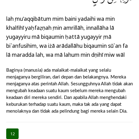
lahụ mu'aqqibātum mim baini yadaihi wa min
khalfihī yaḥfaẓụnahụ min amrillāh, innallāha lā
yugayyiru mā biqaumin ḥattā yugayyirụ mā
bi`anfusihim, wa iżā arādallāhu biqaumin sū`an fa
lā maradda lah, wa mā lahum min dụnihī miw wāl
Baginya (manusia) ada malaikat-malaikat yang selalu
menjaganya bergiliran, dari depan dan belakangnya. Mereka
menjaganya atas perintah Allah. Sesungguhnya Allah tidak akan
mengubah keadaan suatu kaum sebelum mereka mengubah
keadaan diri mereka sendiri. Dan apabila Allah menghendaki
keburukan terhadap suatu kaum, maka tak ada yang dapat
menolaknya dan tidak ada pelindung bagi mereka selain Dia.
12