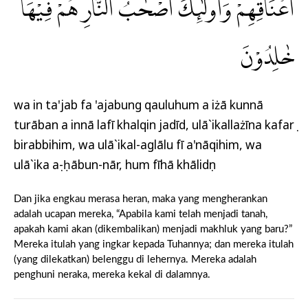
اَعْنَاقِهِمْۚ وَاُولٰۤىِٕكَ اَصْحٰبُ النَّارِۚ هُمْ فِيْهَا
خٰلِدُوْنَ
wa in ta'jab fa 'ajabung qauluhum a iżā kunnā
turāban a innā lafī khalqin jadīd, ulā`ikallażīna kafarụ
birabbihim, wa ulā`ikal-aglālu fī a'nāqihim, wa
ulā`ika aṣ-ḥābun-nār, hum fīhā khālidụn
Dan jika engkau merasa heran, maka yang mengherankan
adalah ucapan mereka, “Apabila kami telah menjadi tanah,
apakah kami akan (dikembalikan) menjadi makhluk yang baru?”
Mereka itulah yang ingkar kepada Tuhannya; dan mereka itulah
(yang dilekatkan) belenggu di lehernya. Mereka adalah
penghuni neraka, mereka kekal di dalamnya.