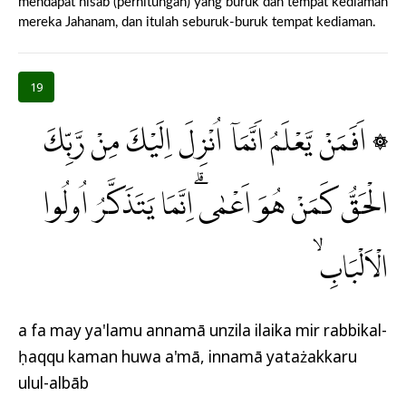
mendapat hisab (perhitungan) yang buruk dan tempat kediaman
mereka Jahanam, dan itulah seburuk-buruk tempat kediaman.
19
۞ اَفَمَنْ يَّعْلَمُ اَنَّمَآ اُنْزِلَ اِلَيْكَ مِنْ رَّبِّكَ
الْحَقُّ كَمَنْ هُوَ اَعْمٰىۗ اِنَّمَا يَتَذَكَّرُ اُولُوا
الْاَلْبَابِۙ
a fa may ya'lamu annamā unzila ilaika mir rabbikal-
ḥaqqu kaman huwa a'mā, innamā yatażakkaru
ulul-albāb