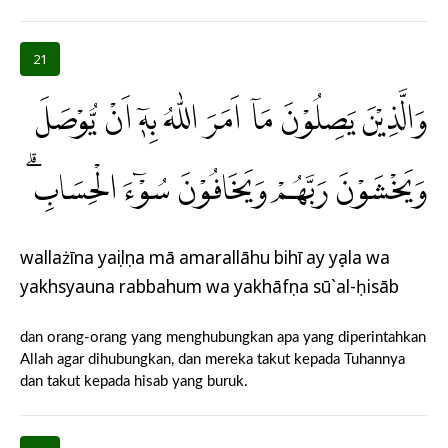
21
وَالَّذِيْنَ يَصِلُوْنَ مَآ اَمَرَ اللّٰهُ بِهٖٓ اَنْ يُّوْصَلَ
وَيَخْشَوْنَ رَبَّهُمْ وَيَخَافُوْنَ سُوْۤءَ الْحِسَابِ ۗ
wallażīna yaṣilụna mā amarallāhu bihī ay yụṣala wa
yakhsyauna rabbahum wa yakhāfụna sū`al-ḥisāb
dan orang-orang yang menghubungkan apa yang diperintahkan
Allah agar dihubungkan, dan mereka takut kepada Tuhannya
dan takut kepada hisab yang buruk.