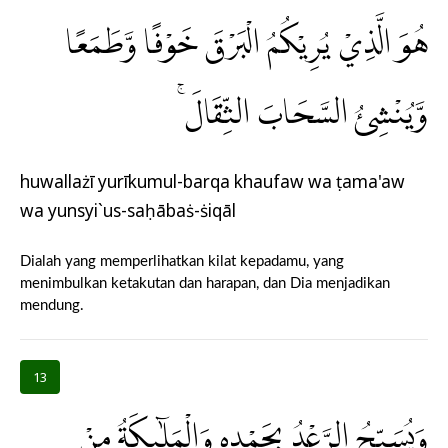
هُوَ الَّذِيْ يُرِيْكُمُ الْبَرْقَ خَوْفًا وَّطَمَعًا
وَّيُنْشِئُ السَّحَابَ الثِّقَالَۚ
huwallażī yurīkumul-barqa khaufaw wa ṭama'aw
wa yunsyi`us-saḥābaṡ-ṡiqāl
Dialah yang memperlihatkan kilat kepadamu, yang
menimbulkan ketakutan dan harapan, dan Dia menjadikan
mendung.
13
وَيُسَبِّحُ الرَّعْدُ بِحَمْدِهٖ وَالْمَلٰۤىِٕكَةُ مِنْ