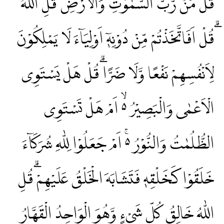
قُلْ مَنْ رَّبُّ السَّمٰوٰتِ وَالْاَرْضِۗ قُلِ اللّٰهُ
ۗقُلْ اَفَاتَّخَذْتُمْ مِّنْ دُوْنِهٖٓ اَوْلِيَاۤءَ لَا يَمْلِكُوْنَ
لِاَنْفُسِهِمْ نَفْعًا وَّلَا ضَرًّاۗ قُلْ هَلْ يَسْتَوِى
الْاَعْمٰى وَالْبَصِيْرُ ەۙ اَمْ هَلْ تَسْتَوِى
الظُّلُمٰتُ وَالنُّوْرُ ەۚ اَمْ جَعَلُوْا لِلّٰهِ شُرَكَاۤءَ
خَلَقُوْا كَخَلْقِهٖ فَتَشَابَهَ الْخَلْقُ عَلَيْهِمْۗ قُلِ
اللّٰهُ خَالِقُ كُلِّ شَيْءٍ وَّهُوَ الْوَاحِدُ الْقَهَّارُ