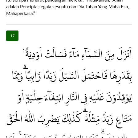
itu serupa menurut pandangan mereka?” Katakanlah, “Allah
adalah Pencipta segala sesuatu dan Dia Tuhan Yang Maha Esa,
Mahaperkasa.”
17
اَنْزَلَ مِنَ السَّمَاۤءِ مَاۤءً فَسَالَتْ اَوْدِيَةٌ ۢ
بِقَدَرِهَا فَاحْتَمَلَ السَّيْلُ زَبَدًا رَّابِيًا ۗوَمِمَّا
يُوْقِدُوْنَ عَلَيْهِ فِى النَّارِ ابْتِغَاۤءَ حِلْيَةٍ اَوْ
مَتَاعٍ زَبَدٌ مِّثْلُهٗ ۗ كَذٰلِكَ يَضْرِبُ اللّٰهُ الْحَقَّ