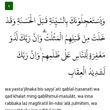
6
وَيَسْتَعْجِلُوْنَكَ بِالسَّيِّئَةِ قَبْلَ الْحَسَنَةِ وَقَدْ
خَلَتْ مِنْ قَبْلِهِمُ الْمَثُلٰتُۗ وَاِنَّ رَبَّكَ لَذُوْ
مَغْفِرَةٍ لِّلنَّاسِ عَلٰى ظُلْمِهِمْۚ وَاِنَّ رَبَّكَ
لَشَدِيْدُ الْعِقَابِ
wa yasta'jilụnaka bis-sayyi`ati qablal-ḥasanati wa
qad khalat ming qablihimul-maṡulāt, wa inna
rabbaka lażụ magfiratil lin-nāsi 'alā ẓulmihim, wa