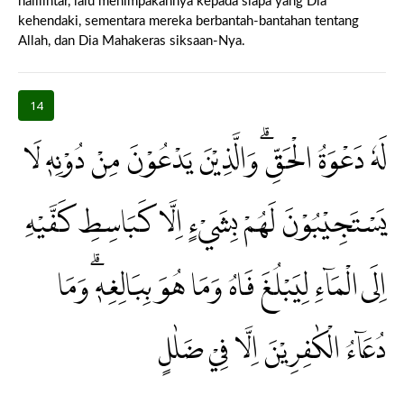
halilintar, lalu menimpakannya kepada siapa yang Dia
kehendaki, sementara mereka berbantah-bantahan tentang
Allah, dan Dia Mahakeras siksaan-Nya.
14
لَهٗ دَعْوَةُ الْحَقِّۗ وَالَّذِيْنَ يَدْعُوْنَ مِنْ دُوْنِهٖ لَا
يَسْتَجِيْبُوْنَ لَهُمْ بِشَيْءٍ اِلَّا كَبَاسِطِ كَفَّيْهِ
اِلَى الْمَاۤءِ لِيَبْلُغَ فَاهُ وَمَا هُوَ بِبَالِغِهٖۗ وَمَا
دُعَاۤءُ الْكٰفِرِيْنَ اِلَّا فِيْ ضَلٰلٍ