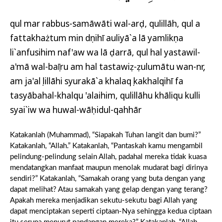
qul mar rabbus-samāwāti wal-arḍ, qulillāh, qul a
fattakhażtum min dụnihī auliyā`a lā yamlikụna
li`anfusihim naf'aw wa lā ḍarrā, qul hal yastawil-
a'mā wal-baṣīru am hal tastawiẓ-ẓulumātu wan-nụr,
am ja'alụ lillāhi syurakā`a khalaqụ kakhalqihī fa
tasyābahal-khalqu 'alaihim, qulillāhu khāliqu kulli
syai`iw wa huwal-wāḥidul-qahhār
Katakanlah (Muhammad), “Siapakah Tuhan langit dan bumi?”
Katakanlah, “Allah.” Katakanlah, “Pantaskah kamu mengambil
pelindung-pelindung selain Allah, padahal mereka tidak kuasa
mendatangkan manfaat maupun menolak mudarat bagi dirinya
sendiri?” Katakanlah, “Samakah orang yang buta dengan yang
dapat melihat? Atau samakah yang gelap dengan yang terang?
Apakah mereka menjadikan sekutu-sekutu bagi Allah yang
dapat menciptakan seperti ciptaan-Nya sehingga kedua ciptaan