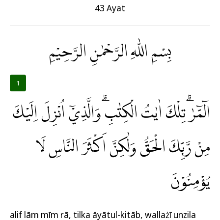
43 Ayat
بِسْمِ اللّٰهِ الرَّحْمٰنِ الرَّحِيْمِ
1
الۤمّۤرٰۗ تِلْكَ اٰيٰتُ الْكِتٰبِۗ وَالَّذِيْٓ اُنْزِلَ اِلَيْكَ
مِنْ رَّبِّكَ الْحَقُّ وَلٰكِنَّ اَكْثَرَ النَّاسِ لَا
يُؤْمِنُوْنَ
alif lām mīm rā, tilka āyātul-kitāb, wallażī unzila