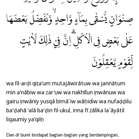
صِنْوَانٍ يُّسْقٰى بِمَاۤءٍ وَّاحِدٍۙ وَّنُفَضِّلُ بَعْضَهَا
عَلٰى بَعْضٍ فِى الْاُكُلِۗ اِنَّ فِيْ ذٰلِكَ لَاٰيٰتٍ
لِّقَوْمٍ يَّعْقِلُوْنَ
wa fil-arḍi qiṭa'um mutajāwirātuw wa jannātum
min a'nābiw wa zar'uw wa nakhīlun ṣinwānuw wa
gairu ṣinwāniy yusqā bimā`iw wāḥidiw wa nufaḍḍilu
ba'ḍahā 'alā ba'ḍin fil-ukul, inna fī żālika la`āyātil
liqaumiy ya'qilụn
Dan di bumi terdapat bagian-bagian yang berdampingan,