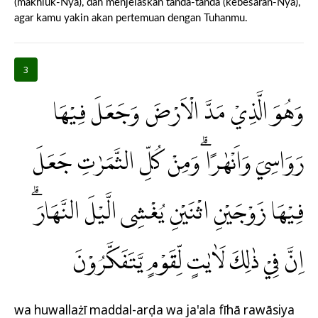
(makhluk-Nya), dan menjelaskan tanda-tanda (kebesaran-Nya),
agar kamu yakin akan pertemuan dengan Tuhanmu.
3
وَهُوَ الَّذِيْ مَدَّ الْاَرْضَ وَجَعَلَ فِيْهَا
رَوَاسِيَ وَاَنْهٰرًا ۗوَمِنْ كُلِّ الثَّمَرٰتِ جَعَلَ
فِيْهَا زَوْجَيْنِ اثْنَيْنِ يُغْشِى الَّيْلَ النَّهَارَۗ
اِنَّ فِيْ ذٰلِكَ لَاٰيٰتٍ لِّقَوْمٍ يَّتَفَكَّرُوْنَ
wa huwallażī maddal-arḍa wa ja'ala fīhā rawāsiya