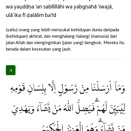
wa yaṣuddụna 'an sabīlillāhi wa yabgụnahā 'iwajā,
ulā`ika fī ḍalālim ba'īd
(yaitu) orang yang lebih menyukai kehidupan dunia daripada
(kehidupan) akhirat, dan menghalang-halangi (manusia) dari
jalan Allah dan menginginkan (jalan yang) bengkok. Mereka itu
berada dalam kesesatan yang jauh.
4
وَمَآ اَرْسَلْنَا مِنْ رَّسُوْلٍ اِلَّا بِلِسَانِ قَوْمِهٖ
لِيُبَيِّنَ لَهُمْ ۗفَيُضِلُّ اللّٰهُ مَنْ يَّشَاۤءُ وَيَهْدِيْ
مَنْ يَّشَاۤءُ ۗوَهُوَ الْعَزِيْزُ الْحَكِيْمُ