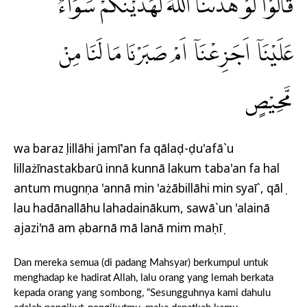
ۗقَالُوْا لَوْ هَدٰىنَا اللّٰهُ لَهَدَيْنٰكُمْۗ سَوَاۤءٌ
عَلَيْنَآ اَجَزِعْنَآ اَمْ صَبَرْنَا مَا لَنَا مِنْ
مَّحِيْصٍ
wa barazụ lillāhi jamī'an fa qālaḍ-ḍu'afā`u
lillażīnastakbarū innā kunnā lakum taba'an fa hal
antum mugnụna 'annā min 'ażābillāhi min syaī`, qālụ
lau hadānallāhu lahadainākum, sawā`un 'alainā
ajazi'nā am ṣabarnā mā lanā mim maḥīṣ
Dan mereka semua (di padang Mahsyar) berkumpul untuk
menghadap ke hadirat Allah, lalu orang yang lemah berkata
kepada orang yang sombong, “Sesungguhnya kami dahulu