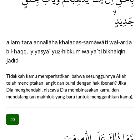
جَدِيْدٍۙ
a lam tara annallāha khalaqas-samāwāti wal-arḍa
bil-ḥaqq, iy yasya` yuż-hibkum wa ya`ti bikhalqin
jadīd
Tidakkah kamu memperhatikan, bahwa sesungguhnya Allah
telah menciptakan langit dan bumi dengan hak (benar)? Jika
Dia menghendaki, niscaya Dia membinasakan kamu dan
mendatangkan makhluk yang baru (untuk menggantikan kamu),
20
وَّمَا ذٰلِكَ عَلَى اللّٰهِ بِعَزِيْزٍ