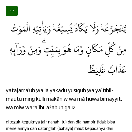
17
يَّتَجَرَّعُهٗ وَلَا يَكَادُ يُسِيْغُهٗ وَيَأْتِيْهِ الْمَوْتُ
مِنْ كُلِّ مَكَانٍ وَّمَا هُوَ بِمَيِّتٍۗ وَمِنْ وَّرَاۤىِٕهٖ
عَذَابٌ غَلِيْظٌ
yatajarra'uhụ wa lā yakādu yusīguhụ wa ya`tīhil-
mautu ming kulli makāniw wa mā huwa bimayyit,
wa miw warā`ihī 'ażābun galīẓ
diteguk-teguknya (air nanah itu) dan dia hampir tidak bisa
menelannya dan datanglah (bahaya) maut kepadanya dari