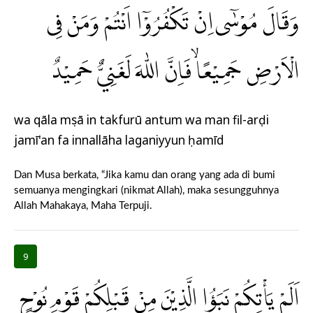
وَقَالَ مُوْسٰٓى اِنْ تَكْفُرُوْٓا اَنْتُمْ وَمَنْ فِى
الْاَرْضِ جَمِيْعًا ۙفَاِنَّ اللّٰهَ لَغَنِيٌّ حَمِيْدٌ
wa qāla mụsā in takfurū antum wa man fil-arḍi
jamī'an fa innallāha laganiyyun ḥamīd
Dan Musa berkata, “Jika kamu dan orang yang ada di bumi
semuanya mengingkari (nikmat Allah), maka sesungguhnya
Allah Mahakaya, Maha Terpuji.
9
اَلَمْ يَأْتِكُمْ نَبَؤُا الَّذِيْنَ مِنْ قَبْلِكُمْ قَوْمِ نُوْحٍ