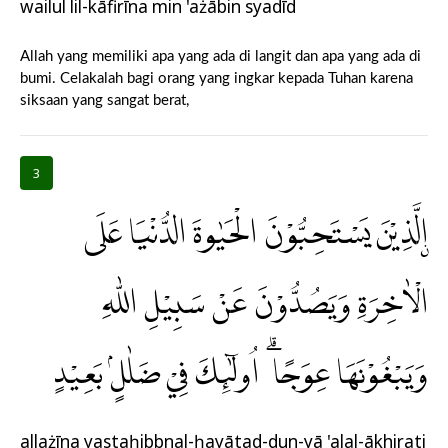
wailul lil-kāfirīna min 'ażābin syadīd
Allah yang memiliki apa yang ada di langit dan apa yang ada di
bumi. Celakalah bagi orang yang ingkar kepada Tuhan karena
siksaan yang sangat berat,
3
ۨالَّذِيْنَ يَسْتَحِبُّوْنَ الْحَيٰوةَ الدُّنْيَا عَلَى
الْاٰخِرَةِ وَيَصُدُّوْنَ عَنْ سَبِيْلِ اللّٰهِ
وَيَبْغُوْنَهَا عِوَجًا ۗ اُولٰۤىِٕكَ فِيْ ضَلٰلٍۢ بَعِيْدٍ
allażīna yastaḥibbụnal-ḥayātad-dun-yā 'alal-ākhirati