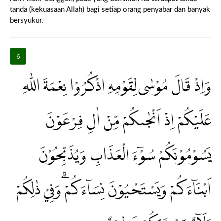
tanda (kekuasaan Allah) bagi setiap orang penyabar dan banyak
bersyukur.
6
وَاِذْ قَالَ مُوْسٰى لِقَوْمِهِ اذْكُرُوْا نِعْمَةَ اللّٰهِ
عَلَيْكُمْ اِذْ اَنْجٰىكُمْ مِّنْ اٰلِ فِرْعَوْنَ
يَسُوْمُوْنَكُمْ سُوْۤءَ الْعَذَابِ وَيُذَبِّحُوْنَ
اَبْنَاۤءَكُمْ وَيَسْتَحْيُوْنَ نِسَاۤءَكُمْ ۗوَفِيْ ذٰلِكُمْ