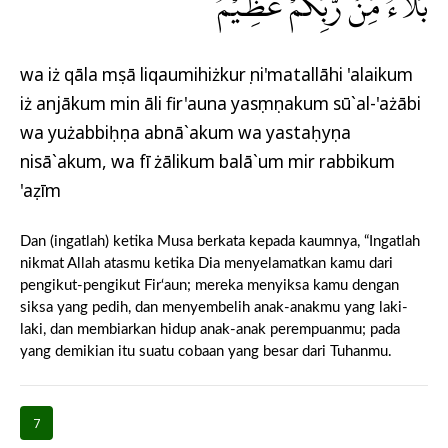
بَلَاۤءٌ مِّنْ رَّبِّكُمْ عَظِيْمٌ
wa iż qāla mụsā liqaumihiżkurụ ni'matallāhi 'alaikum
iż anjākum min āli fir'auna yasụmụnakum sū`al-'ażābi
wa yużabbiḥụna abnā`akum wa yastaḥyụna
nisā`akum, wa fī żālikum balā`um mir rabbikum
'aẓīm
Dan (ingatlah) ketika Musa berkata kepada kaumnya, “Ingatlah
nikmat Allah atasmu ketika Dia menyelamatkan kamu dari
pengikut-pengikut Fir‘aun; mereka menyiksa kamu dengan
siksa yang pedih, dan menyembelih anak-anakmu yang laki-
laki, dan membiarkan hidup anak-anak perempuanmu; pada
yang demikian itu suatu cobaan yang besar dari Tuhanmu.
7