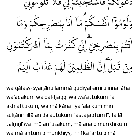
دَعَوْتُكُمْ فَاسْتَجَبْتُمْ لِيْ ۚفَلَا تَلُوْمُوْنِيْ
وَلُوْمُوْٓا اَنْفُسَكُمْۗ مَآ اَنَا۠ بِمُصْرِخِكُمْ وَمَآ
اَنْتُمْ بِمُصْرِخِيَّۗ اِنِّيْ كَفَرْتُ بِمَآ اَشْرَكْتُمُوْنِ
مِنْ قَبْلُ ۗاِنَّ الظّٰلِمِيْنَ لَهُمْ عَذَابٌ اَلِيْمٌ
wa qālasy-syaiṭānu lammā quḍiyal-amru innallāha
wa'adakum wa'dal-ḥaqqi wa wa'attukum fa
akhlaftukum, wa mā kāna liya 'alaikum min
sulṭānin illā an da'autukum fastajabtum lī, fa lā
talụmụnī wa lụmū anfusakum, mā ana bimuṣrikhikum
wa mā antum bimuṣrikhiyy, innī kafartu bimā