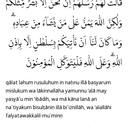
قَالَتْ لَهُمْ رُسُلُهُمْ اِنْ نَّحْنُ اِلَّا بَشَرٌ مِّثْلُكُمْ
وَلٰكِنَّ اللّٰهَ يَمُنُّ عَلٰى مَنْ يَّشَاۤءُ مِنْ عِبَادِهٖۗ
وَمَا كَانَ لَنَآ اَنْ نَّأْتِيَكُمْ بِسُلْطٰنٍ اِلَّا بِاِذْنِ
اللّٰهِ ۗوَعَلَى اللّٰهِ فَلْيَتَوَكَّلِ الْمُؤْمِنُوْنَ
qālat lahum rusuluhum in naḥnu illā basyarum
miṡlukum wa lākinnallāha yamunnu 'alā may
yasyā`u min 'ibādih, wa mā kāna lanā an
na`tiyakum bisulṭānin illā bi`iżnillāh, wa 'alallāhi
falyatawakkalil-mu`minụn