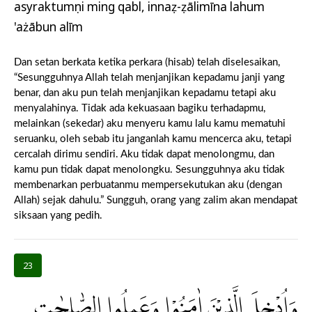
asyraktumụni ming qabl, innaẓ-ẓālimīna lahum
'ażābun alīm
Dan setan berkata ketika perkara (hisab) telah diselesaikan,
“Sesungguhnya Allah telah menjanjikan kepadamu janji yang
benar, dan aku pun telah menjanjikan kepadamu tetapi aku
menyalahinya. Tidak ada kekuasaan bagiku terhadapmu,
melainkan (sekedar) aku menyeru kamu lalu kamu mematuhi
seruanku, oleh sebab itu janganlah kamu mencerca aku, tetapi
cercalah dirimu sendiri. Aku tidak dapat menolongmu, dan
kamu pun tidak dapat menolongku. Sesungguhnya aku tidak
membenarkan perbuatanmu mempersekutukan aku (dengan
Allah) sejak dahulu.” Sungguh, orang yang zalim akan mendapat
siksaan yang pedih.
23
وَاُدْخِلَ الَّذِيْنَ اٰمَنُوْا وَعَمِلُوا الصّٰلِحٰتِ