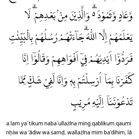
وَّعَادٍ وَّثَمُوْدَ ەۗ وَالَّذِيْنَ مِنْۢ بَعْدِهِمْ ۗ لَا
يَعْلَمُهُمْ اِلَّا اللّٰهُ ۗجَاۤءَتْهُمْ رُسُلُهُمْ بِالْبَيِّنٰتِ
فَرَدُّوْٓا اَيْدِيَهُمْ فِيْٓ اَفْوَاهِهِمْ وَقَالُوْٓا اِنَّا
كَفَرْنَا بِمَآ اُرْسِلْتُمْ بِهٖ وَاِنَّا لَفِيْ شَكٍّ مِّمَّا
تَدْعُوْنَنَآ اِلَيْهِ مُرِيْبٍ
a lam ya`tikum naba`ullażīna ming qablikum qaumi
nụḥiw wa 'ādiw wa ṡamụd, wallażīna mim ba'dihim, lā