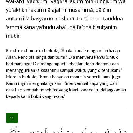
wal-arḍ, yad'ụkum liyagfira lakum min żunụbikum wa
yu`akhkhirakum ilā ajalim musammā, qālū in
antum illā basyarum miṡlunā, turīdụna an taṣuddụnā
'ammā kāna ya'budu ābā`unā fa`tụnā bisulṭānim
mubīn
Rasul-rasul mereka berkata, “Apakah ada keraguan terhadap
Allah, Pencipta langit dan bumi? Dia menyeru kamu (untuk
beriman) agar Dia mengampuni sebagian dosa-dosamu dan
menangguhkan (siksaan)mu sampai waktu yang ditentukan?”
Mereka berkata, “Kamu hanyalah manusia seperti kami juga.
Kamu ingin menghalangi kami (menyembah) apa yang dari
dahulu disembah nenek moyang kami, karena itu datangkanlah
kepada kami bukti yang nyata.”
11