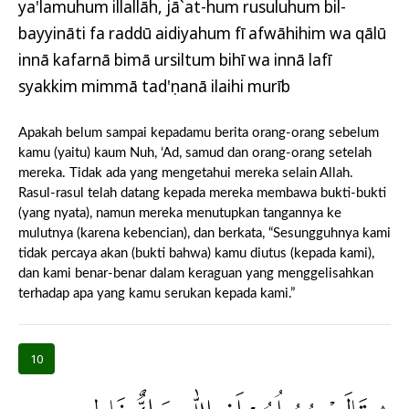
ya'lamuhum illallāh, jā`at-hum rusuluhum bil-
bayyināti fa raddū aidiyahum fī afwāhihim wa qālū
innā kafarnā bimā ursiltum bihī wa innā lafī
syakkim mimmā tad'ụnanā ilaihi murīb
Apakah belum sampai kepadamu berita orang-orang sebelum
kamu (yaitu) kaum Nuh, ‘Ad, samud dan orang-orang setelah
mereka. Tidak ada yang mengetahui mereka selain Allah.
Rasul-rasul telah datang kepada mereka membawa bukti-bukti
(yang nyata), namun mereka menutupkan tangannya ke
mulutnya (karena kebencian), dan berkata, “Sesungguhnya kami
tidak percaya akan (bukti bahwa) kamu diutus (kepada kami),
dan kami benar-benar dalam keraguan yang menggelisahkan
terhadap apa yang kamu serukan kepada kami.”
10