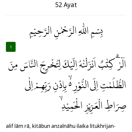
52 Ayat
بِسْمِ اللّٰهِ الرَّحْمٰنِ الرَّحِيْمِ
1
الۤرٰ ۗ كِتٰبٌ اَنْزَلْنٰهُ اِلَيْكَ لِتُخْرِجَ النَّاسَ مِنَ
الظُّلُمٰتِ اِلَى النُّوْرِ ەۙ بِاِذْنِ رَبِّهِمْ اِلٰى
صِرَاطِ الْعَزِيْزِ الْحَمِيْدِۙ
alif lām rā, kitābun anzalnāhu ilaika litukhrijan-