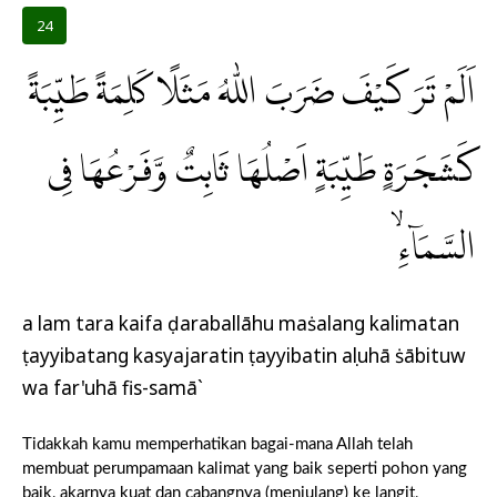
24
اَلَمْ تَرَ كَيْفَ ضَرَبَ اللّٰهُ مَثَلًا كَلِمَةً طَيِّبَةً
كَشَجَرَةٍ طَيِّبَةٍ اَصْلُهَا ثَابِتٌ وَّفَرْعُهَا فِى
السَّمَاۤءِۙ
a lam tara kaifa ḍaraballāhu maṡalang kalimatan
ṭayyibatang kasyajaratin ṭayyibatin aṣluhā ṡābituw
wa far'uhā fis-samā`
Tidakkah kamu memperhatikan bagai-mana Allah telah
membuat perumpamaan kalimat yang baik seperti pohon yang
baik, akarnya kuat dan cabangnya (menjulang) ke langit,