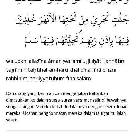
جَنّٰتٍ تَجْرِيْ مِنْ تَحْتِهَا الْاَنْهٰرُ خٰلِدِيْنَ
فِيْهَا بِاِذْنِ رَبِّهِمْۗ تَحِيَّتُهُمْ فِيْهَا سَلٰمٌ
wa udkhilallażīna āmanụ wa 'amiluṣ-ṣāliḥāti jannātin
tajrī min taḥtihal-an-hāru khālidīna fīhā bi`iżni
rabbihim, taḥiyyatuhum fīhā salām
Dan orang yang beriman dan mengerjakan kebajikan
dimasukkan ke dalam surga-surga yang mengalir di bawahnya
sungai-sungai. Mereka kekal di dalamnya dengan seizin Tuhan
mereka. Ucapan penghormatan mereka dalam (surga) itu ialah
salam.