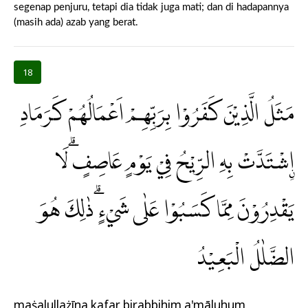
segenap penjuru, tetapi dia tidak juga mati; dan di hadapannya
(masih ada) azab yang berat.
18
مَثَلُ الَّذِيْنَ كَفَرُوْا بِرَبِّهِمْ اَعْمَالُهُمْ كَرَمَادِ
ِۨاشْتَدَّتْ بِهِ الرِّيْحُ فِيْ يَوْمٍ عَاصِفٍۗ لَا
يَقْدِرُوْنَ مِمَّا كَسَبُوْا عَلٰى شَيْءٍ ۗذٰلِكَ هُوَ
الضَّلٰلُ الْبَعِيْدُ
maṡalullażīna kafarụ birabbihim a'māluhum