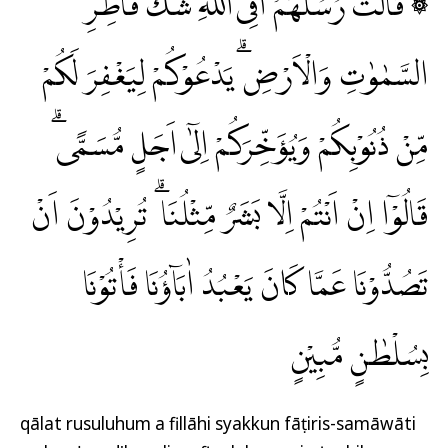
۞ قَالَتْ رُسُلُهُمْ اَفِى اللّٰهِ شَكٌّ فَاطِرِ
السَّمٰوٰتِ وَالْاَرْضِۗ يَدْعُوْكُمْ لِيَغْفِرَ لَكُمْ
مِّنْ ذُنُوْبِكُمْ وَيُؤَخِّرَكُمْ اِلٰٓى اَجَلٍ مُّسَمًّىۗ
قَالُوْٓا اِنْ اَنْتُمْ اِلَّا بَشَرٌ مِّثْلُنَا ۗ تُرِيْدُوْنَ اَنْ
تَصُدُّوْنَا عَمَّا كَانَ يَعْبُدُ اٰبَاۤؤُنَا فَأْتُوْنَا
بِسُلْطٰنٍ مُّبِيْنٍ
qālat rusuluhum a fillāhi syakkun fāṭiris-samāwāti