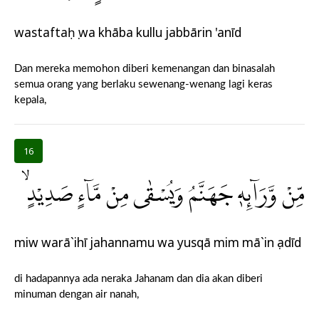
wastaftaḥụ wa khāba kullu jabbārin 'anīd
Dan mereka memohon diberi kemenangan dan binasalah
semua orang yang berlaku sewenang-wenang lagi keras
kepala,
16
مِّنْ وَّرَاۤىِٕهٖ جَهَنَّمُ وَيُسْقٰى مِنْ مَّاۤءٍ صَدِيْدٍۙ
miw warā`ihī jahannamu wa yusqā mim mā`in ṣadīd
di hadapannya ada neraka Jahanam dan dia akan diberi
minuman dengan air nanah,