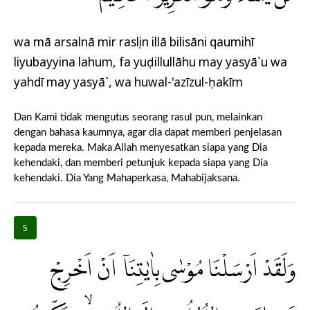
wa mā arsalnā mir rasụlin illā bilisāni qaumihī
liyubayyina lahum, fa yuḍillullāhu may yasyā`u wa
yahdī may yasyā`, wa huwal-'azīzul-ḥakīm
Dan Kami tidak mengutus seorang rasul pun, melainkan
dengan bahasa kaumnya, agar dia dapat memberi penjelasan
kepada mereka. Maka Allah menyesatkan siapa yang Dia
kehendaki, dan memberi petunjuk kepada siapa yang Dia
kehendaki. Dia Yang Mahaperkasa, Mahabijaksana.
5
وَلَقَدْ اَرْسَلْنَا مُوْسٰى بِاٰيٰتِنَآ اَنْ اَخْرِجْ