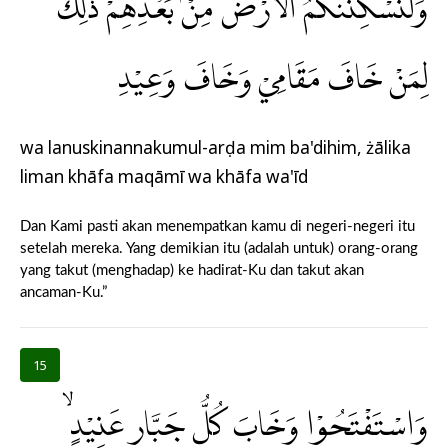
وَلَنُسْكِنَنَّكُمُ الْاَرْضَ مِنْۢ بَعْدِهِمْ ۗذٰلِكَ
لِمَنْ خَافَ مَقَامِيْ وَخَافَ وَعِيْدِ
wa lanuskinannakumul-arḍa mim ba'dihim, żālika
liman khāfa maqāmī wa khāfa wa'īd
Dan Kami pasti akan menempatkan kamu di negeri-negeri itu
setelah mereka. Yang demikian itu (adalah untuk) orang-orang
yang takut (menghadap) ke hadirat-Ku dan takut akan
ancaman-Ku.”
15
وَاسْتَفْتَحُوْا وَخَابَ كُلُّ جَبَّارٍ عَنِيْدٍۙ