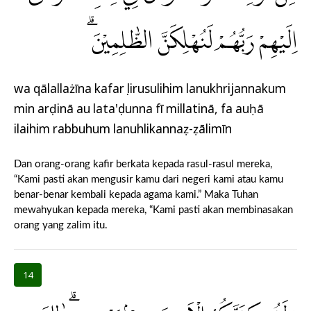
اِلَيْهِمْ رَبُّهُمْ لَنُهْلِكَنَّ الظّٰلِمِيْنَ ۗ
wa qālallażīna kafarụ lirusulihim lanukhrijannakum
min arḍinā au lata'ụdunna fī millatinā, fa auḥā
ilaihim rabbuhum lanuhlikannaẓ-ẓālimīn
Dan orang-orang kafir berkata kepada rasul-rasul mereka,
“Kami pasti akan mengusir kamu dari negeri kami atau kamu
benar-benar kembali kepada agama kami.” Maka Tuhan
mewahyukan kepada mereka, “Kami pasti akan membinasakan
orang yang zalim itu.
14