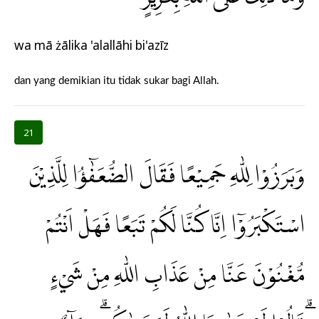
wa mā żālika 'alallāhi bi'azīz
dan yang demikian itu tidak sukar bagi Allah.
21
وَبَرَزُوْا لِلّٰهِ جَمِيْعًا فَقَالَ الضُّعَفٰۤؤُا لِلَّذِيْنَ
اسْتَكْبَرُوْٓا اِنَّا كُنَّا لَكُمْ تَبَعًا فَهَلْ اَنْتُمْ
مُّغْنُوْنَ عَنَّا مِنْ عَذَابِ اللّٰهِ مِنْ شَيْءٍ